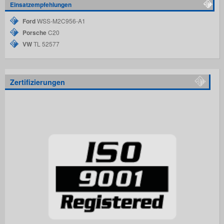
Einsatzempfehlungen
Ford
WSS-M2C956-A1
Porsche
C20
VW
TL 52577
Zertifizierungen