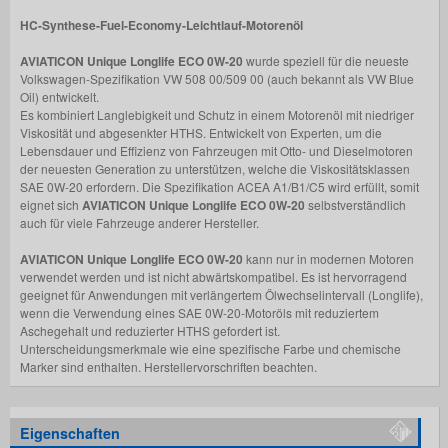
HC-Synthese-Fuel-Economy-Leichtlauf-Motorenöl
AVIATICON Unique Longlife ECO 0W-20
wurde speziell für die neueste
Volkswagen-Spezifikation VW 508 00/509 00 (auch bekannt als VW Blue
Oil) entwickelt.
Es kombiniert Langlebigkeit und Schutz in einem Motorenöl mit niedriger
Viskosität und abgesenkter HTHS. Entwickelt von Experten, um die
Lebensdauer und Effizienz von Fahrzeugen mit Otto- und Dieselmotoren
der neuesten Generation zu unterstützen, welche die Viskositätsklassen
SAE 0W-20 erfordern. Die Spezifikation ACEA A1/B1/C5 wird erfüllt, somit
eignet sich
AVIATICON Unique Longlife ECO 0W-20
selbstverständlich
auch für viele Fahrzeuge anderer Hersteller.
AVIATICON Unique Longlife ECO 0W-20
kann nur in modernen Motoren
verwendet werden und ist nicht abwärtskompatibel. Es ist hervorragend
geeignet für Anwendungen mit verlängertem Ölwechselintervall (Longlife),
wenn die Verwendung eines SAE 0W-20-Motoröls mit reduziertem
Aschegehalt und reduzierter HTHS gefordert ist.
Unterscheidungsmerkmale wie eine spezifische Farbe und chemische
Marker sind enthalten. Herstellervorschriften beachten.
Eigenschaften