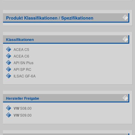
Produkt Klassifikationen / Spezifikationen
Klassifikationen
ACEA C5
ACEA C6
API SN Plus
API SP RC
ILSAC GF-6A
Hersteller Freigabe
VW
508.00
VW
509.00