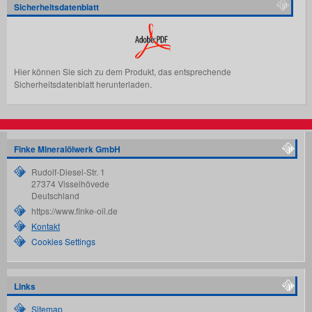
Sicherheitsdatenblatt
Hier können Sie sich zu dem Produkt, das entsprechende
Sicherheitsdatenblatt herunterladen.
Finke Mineralölwerk GmbH
Rudolf-Diesel-Str. 1
27374
Visselhövede
Deutschland
https://www.finke-oil.de
Kontakt
Cookies Settings
Links
Sitemap