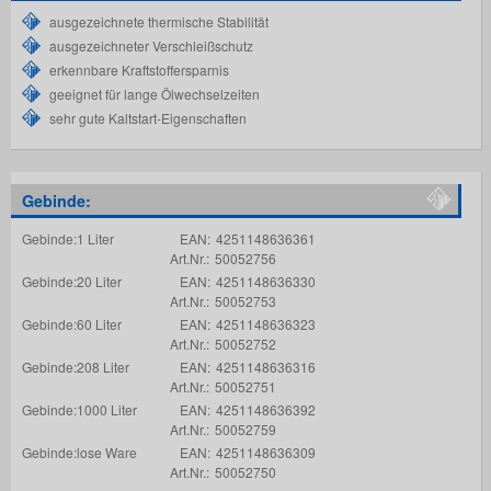
ausgezeichnete thermische Stabilität
ausgezeichneter Verschleißschutz
erkennbare Kraftstoffersparnis
geeignet für lange Ölwechselzeiten
sehr gute Kaltstart-Eigenschaften
Gebinde:
Gebinde:1 Liter
EAN:
4251148636361
Art.Nr.:
50052756
Gebinde:20 Liter
EAN:
4251148636330
Art.Nr.:
50052753
Gebinde:60 Liter
EAN:
4251148636323
Art.Nr.:
50052752
Gebinde:208 Liter
EAN:
4251148636316
Art.Nr.:
50052751
Gebinde:1000 Liter
EAN:
4251148636392
Art.Nr.:
50052759
Gebinde:lose Ware
EAN:
4251148636309
Art.Nr.:
50052750