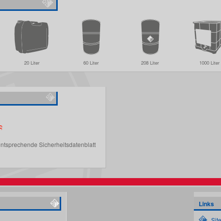
20 Liter
60 Liter
208 Liter
1000 Liter
entsprechende Sicherheitsdatenblatt
Links
Sit