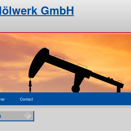
alölwerk GmbH
ner
Contact
0