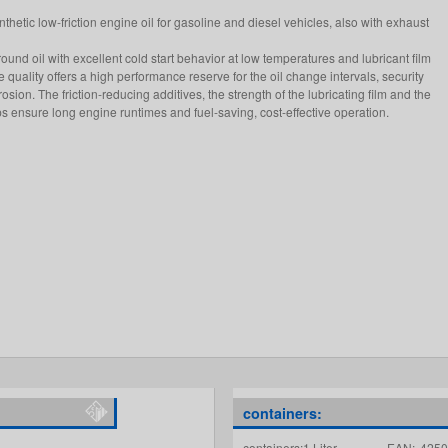
thetic low-friction engine oil for gasoline and diesel vehicles, also with exhaust
r-round oil with excellent cold start behavior at low temperatures and lubricant film
 quality offers a high performance reserve for the oil change intervals, security
sion. The friction-reducing additives, the strength of the lubricating film and the
ups ensure long engine runtimes and fuel-saving, cost-effective operation.
containers:
containers:1 Liter
EAN:
4250