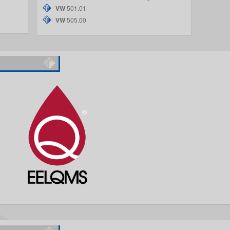
VW
501.01
VW
505.00