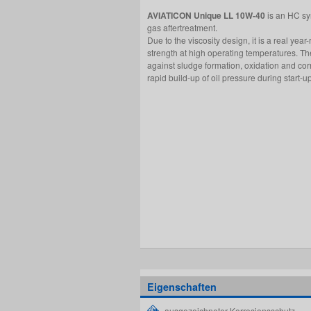
AVIATICON Unique LL 10W-40
is an HC syn
gas aftertreatment.
Due to the viscosity design, it is a real yea
strength at high operating temperatures. The
against sludge formation, oxidation and corro
rapid build-up of oil pressure during start-
Eigenschaften
ausgezeichneter Korrosionsschutz