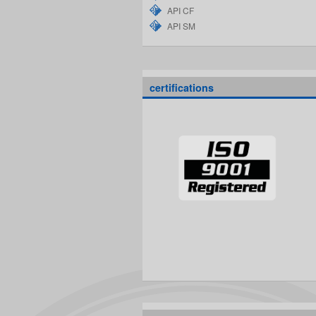
API CF
API SM
certifications