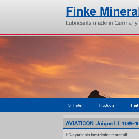
Finke Miner
Lubricants made in Germany
Oilfinder
Products
Part
AVIATICON Unique LL 10W-4
HC-synthesis low-friction motor oil