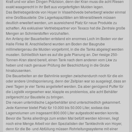
Kraft und vor allen Dingen Präzision, denn der Kran muss die acht Riesen
exakt waagerecht in ihr Bett aus vorgefertigten Mulden legen.
Das Betriebsgelände von Hoyer in Visselhövede beherbergt wieder einmal
eine Großbaustelle: Die Lagerkapazitäten am Mineralölwerk müssen
deutlich erweitert werden, um ausreichend Platz für neue Produkte zu
schaffen. Als exklusiver Vertriebspartner von Texaco hat die Zentrale große
Mengen an Schmierstoffen vorzuhalten.
Am Anfang der Bauarbeiten entstand ein enormes Loch im Boden vor der
Halle Finke III. Anschließend wurden am Boden der Baugrube
millimetergenau die Mulden vorgeformt, in die die Tanks abgelegt werden
mussten. Schließlich kam es auf die gute Planung an. Der riesige 250-
Tonnen-Kran stand bereit, einen Tank nach dem anderen vom Lkw zu
heben und nach genauer Prüfung der Beschichtung in die Grube
hinabzusenken.
Die Bauarbeiten an der Bahnlinie sorgten zwischendurch noch für die ein
oder andere Umdisponierung, denn der Zeitplan war so ausgelegt, dass an
zwei Tagen je vier Tanks angeliefert werden. Da aber genügend Puffer für
die Logistik vorgesehen war, klappte es problemlos, alle acht Behälter
zeitgerecht zur Baustelle zu bringen.
Die neuen unterirdische Lagerbehälter sind unterschiedlich gekammert.
Jede Kammer bietet Platz für 10.000 bis 50.000 Liter, sodass das
Lagervolumen um insgesamt 800.000 Liter aufgestockt werden konnte.
Bevor die Tanks allerdings zum ersten Mal befüllt werden können, liegt
noch eine Menge Arbeit vor den Spezialisten der Tanktechnik von Hoyer,
denn für die Be- und Abfüllung müssen Rohrleitungssysteme mit einer