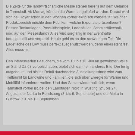
Die Zelte für die landwirtschaftliche Messe stehen bereits auf dem Gelände
in Tarmstedt. Ab Montag können die Waren angeliefert werden. Darauf wird
sich bei Hoyer schon in den Wochen vorher akribisch vorbereitet: Welcher
Produktbereich möchte dem Publikum welche Exponate präsentieren?
Passen Tankanlagen, Produktbeispiele, Ladesäulen, Schmieröltechnik
usw. auf den Messestand? Alles wird sorgfältig in der Eventhalle
bereitgestellt und verpackt. Heute geht es an den schwierigen Teil: Die
Ladefläche des Lkw muss perfekt ausgenutzt werden, denn eines steht fest:
Alles muss mit.
Den interessierten Besuchern, die vom 10. bis 13. Juli an gewohnter Stelle
an Stand D2.03 vorbeischauen, bietet sich dann ein anderes Bild: Der fertig
aufgebaute und bis ins Detail durchdachte Ausstellungsstand wird zum
Treffpunkt für Landwirte und Familien, die sich über Energie für Wärme und
Mobilität informieren wollen. Und das Ganze wiederholt sich, wenn
Tarmstedt vorbei ist, bei den Landtagen Nord in Wüsting (21. bis 24.
August), der NorLa in Rendsburg (3. bis 6. September) und der MeLa in
Güstrow (10. bis 13. September).