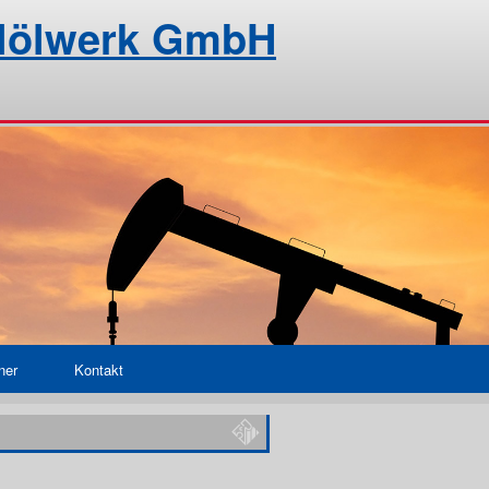
alölwerk GmbH
ner
Kontakt