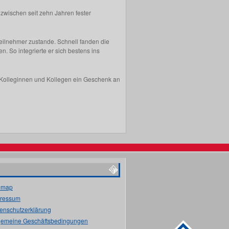
nzwischen seit zehn Jahren fester
eilnehmer zustande. Schnell fanden die
 So integrierte er sich bestens ins
n Kolleginnen und Kollegen ein Geschenk an
emap
ressum
enschutzerklärung
gemeine Geschäftsbedingungen