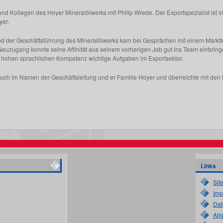
 und Kollegen des Hoyer Mineralölwerks mit Philip Wrede. Der Exportspezialist ist i
yer.
nd der Geschäftsführung des Mineralölwerks kam bei Gesprächen mit einem Marktt
zugang konnte seine Affinität aus seinem vorherigen Job gut ins Team einbringen.
hohen sprachlichen Kompetenz wichtige Aufgaben im Exportsektor.
auch im Namen der Geschäftsleitung und er Familie Hoyer und überreichte mit de
Links
Sit
Imp
Dat
All