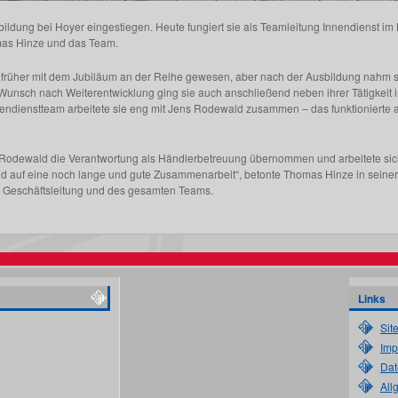
bildung bei Hoyer eingestiegen. Heute fungiert sie als Teamleitung Innendienst i
omas Hinze und das Team.
n früher mit dem Jubiläum an der Reihe gewesen, aber nach der Ausbildung nahm s
nsch nach Weiterentwicklung ging sie auch anschließend neben ihrer Tätigkeit im
nendienstteam arbeitete sie eng mit Jens Rodewald zusammen – das funktionierte a
Rodewald die Verantwortung als Händlerbetreuung übernommen und arbeitete sich 
und auf eine noch lange und gute Zusammenarbeit“, betonte Thomas Hinze in seine
r Geschäftsleitung und des gesamten Teams.
Links
Sit
Imp
Dat
All