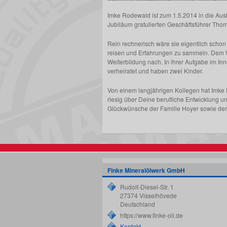
Imke Rodewald ist zum 1.5.2014 in die Aus
Jubiläum gratulierten Geschäftsführer Th
Rein rechnerisch wäre sie eigentlich scho
reisen und Erfahrungen zu sammeln. Dem Wu
Weiterbildung nach. In ihrer Aufgabe im In
verheiratet und haben zwei Kinder.
Von einem langjährigen Kollegen hat Imke 
riesig über Deine berufliche Entwicklung 
Glückwünsche der Familie Hoyer sowie de
Finke Mineralölwerk GmbH
Rudolf-Diesel-Str. 1
27374
Visselhövede
Deutschland
https://www.finke-oil.de
Kontakt