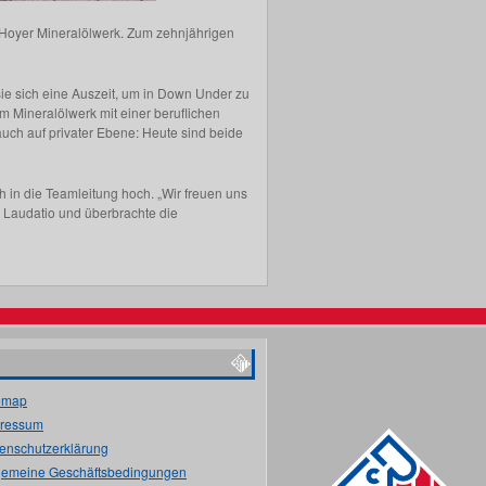
m Hoyer Mineralölwerk. Zum zehnjährigen
ie sich eine Auszeit, um in Down Under zu
 Mineralölwerk mit einer beruflichen
uch auf privater Ebene: Heute sind beide
in die Teamleitung hoch. „Wir freuen uns
r Laudatio und überbrachte die
emap
ressum
enschutzerklärung
gemeine Geschäftsbedingungen