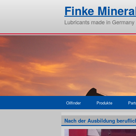
Finke Miner
Lubricants made in Germany
Oilfinder
Produkte
Part
Nach der Ausbildung beruflic