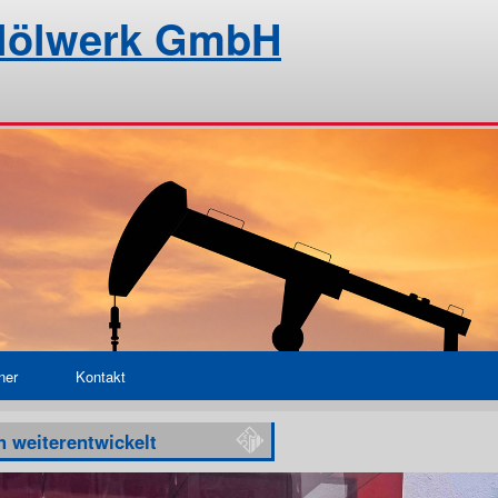
alölwerk GmbH
ner
Kontakt
h weiterentwickelt