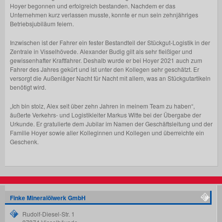
Hoyer begonnen und erfolgreich bestanden. Nachdem er das
Unternehmen kurz verlassen musste, konnte er nun sein zehnjähriges
Betriebsjubiläum feiern.
Inzwischen ist der Fahrer ein fester Bestandteil der Stückgut-Logistik in der
Zentrale in Visselhövede. Alexander Budig gilt als sehr fleißiger und
gewissenhafter Kraftfahrer. Deshalb wurde er bei Hoyer 2021 auch zum
Fahrer des Jahres gekürt und ist unter den Kollegen sehr geschätzt. Er
versorgt die Außenläger Nacht für Nacht mit allem, was an Stückgutartikeln
benötigt wird.
„Ich bin stolz, Alex seit über zehn Jahren in meinem Team zu haben“,
äußerte Verkehrs- und Logistikleiter Markus Witte bei der Übergabe der
Urkunde. Er gratulierte dem Jubilar im Namen der Geschäftsleitung und der
Familie Hoyer sowie aller Kolleginnen und Kollegen und überreichte ein
Geschenk.
Finke Mineralölwerk GmbH
Rudolf-Diesel-Str. 1