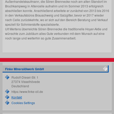
Außenhandelskaufmann, die Sören Brennecke noch am alten Standort im
Bruchkampweg in Altencelle aufnahm und im Sommer 2013 erfolgreich
abschließen konnte. Anschließend arbeitete er zunächst von 2013 bis 2016
in den Verkaufsbüros Brauschweig und Salzgitter, bevor er 2017 wieder
nach Celle zurückkehrte, wo er sich auf den Bereich Beratung und Verkauf
speziell für Schmierstoffe spezialisierte.
Ulf Mertens überreichte Sören Brennecke die traditionelle Hoyer-Aktie und
wünschte zum Jubiläum alles Gute verbunden mit dem Wunsch auf eine
noch lange und weiterhin so gute Zusammenarbeit.
Finke Mineralölwerk GmbH
Rudolf-Diesel-Str. 1
27374
Visselhövede
Deutschland
https://www.finke-oil.de
Kontakt
Cookies Settings